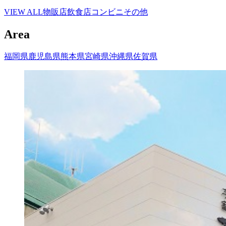
VIEW ALL
物販店
飲食店
コンビニ
その他
Area
福岡県
鹿児島県
熊本県
宮崎県
沖縄県
佐賀県