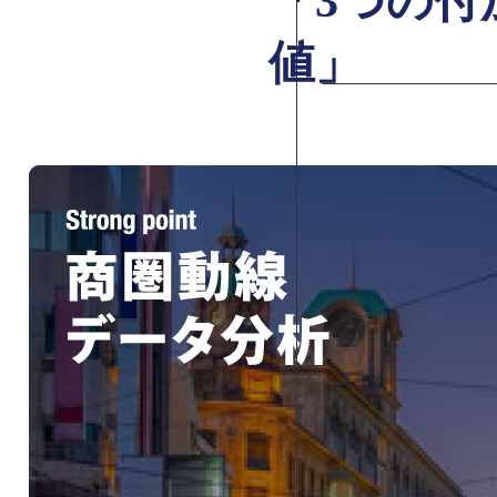
「3つの付
値」