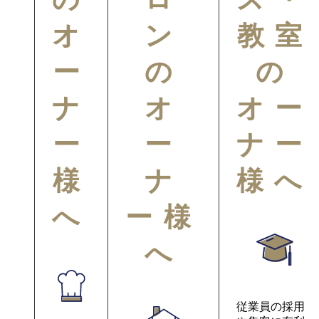
オ
ン
教室
ー
の
の
ナ
オ
オー
ー
ー
ナー
様
ナ
様へ
へ
ー様
へ
従業員の採用