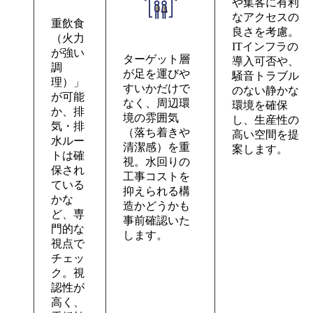
や集客に有利
なアクセスの
重飲食
良さを考慮。
（火力
ITインフラの
が強い
ターゲット層
導入可否や、
調
が足を運びや
騒音トラブル
理）」
すいかだけで
のない静かな
が可能
なく、周辺環
環境を確保
か、排
境の雰囲気
し、生産性の
気・排
（落ち着きや
高い空間を提
水ルー
清潔感）を重
案します。
トは確
視。水回りの
保され
工事コストを
ている
抑えられる構
かな
造かどうかも
ど、専
事前確認いた
門的な
します。
視点で
チェッ
ク。視
認性が
高く、