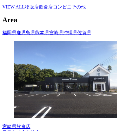
VIEW ALL
物販店
飲食店
コンビニ
その他
Area
福岡県
鹿児島県
熊本県
宮崎県
沖縄県
佐賀県
宮崎県
飲食店