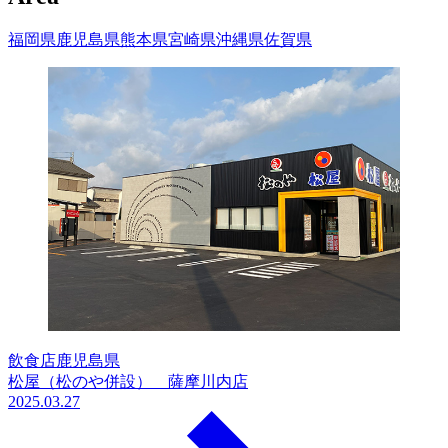
福岡県
鹿児島県
熊本県
宮崎県
沖縄県
佐賀県
飲食店
鹿児島県
松屋（松のや併設） 薩摩川内店
2025.03.27