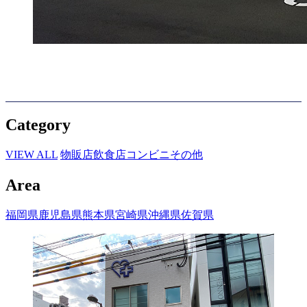
Category
VIEW ALL
物販店
飲食店
コンビニ
その他
Area
福岡県
鹿児島県
熊本県
宮崎県
沖縄県
佐賀県