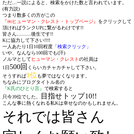
ただ…一説によると、検索をかけた数と言われています。
(有力説)
つまり数多くの方がこの
『㈱ヒューマン・クレスト・トップページ』
をクリックして
頂ければランクUPに繋がるわけです!!
皆さん………後生です!!
Kに協力して下さい!!!!
一人あたり1日10回程度
「検索クリック」
いや、なんなら100回でも(汗)
ノルマとして
ヒューマン・クレスト
の社員は
500回
1日
くらいカチャカチャして下さい。
1位
そうすれば
も夢ではなくなります。
ちなみにブログタイトル名の
『K氏のひとり言』
で検索すると
目指せトップ10!!
只今39位でした。
こんな事に熱くなれる私Kは幸せなのかもしれません。
それでは皆さん