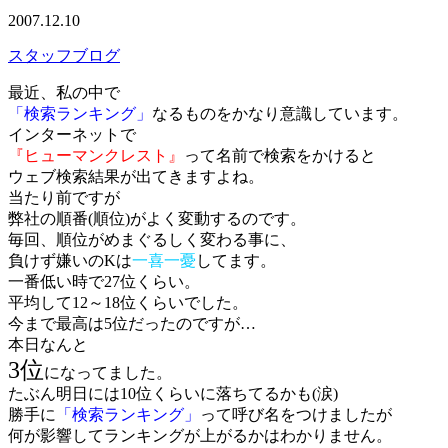
2007.12.10
スタッフブログ
最近、私の中で
「検索ランキング」
なるものをかなり意識しています。
インターネットで
『ヒューマンクレスト』
って名前で検索をかけると
ウェブ検索結果が出てきますよね。
当たり前ですが
弊社の順番(順位)がよく変動するのです。
毎回、順位がめまぐるしく変わる事に、
負けず嫌いのKは
一喜一憂
してます。
一番低い時で27位くらい。
平均して12～18位くらいでした。
今まで最高は5位だったのですが…
本日なんと
3位
になってました。
たぶん明日には10位くらいに落ちてるかも(涙)
勝手に
「検索ランキング」
って呼び名をつけましたが
何が影響してランキングが上がるかはわかりません。