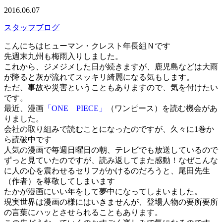
2016.06.07
スタッフブログ
こんにちはヒューマン・クレスト年長組Ｎです
先週末九州も梅雨入りしました。
これから、ジメジメした日が続きますが、鹿児島などは大雨
が降ると灰が流れてスッキリ綺麗になる気もします。
ただ、事故や災害ということもありますので、気を付けたい
です。
最近、漫画
「ONE PIECE」
（ワンピース）を読む機会があ
りました。
会社の取り組みで読むことになったのですが、久々に1巻か
ら読破中です
人気の漫画で毎週日曜日の朝、テレビでも放送しているので
ずっと見ていたのですが、読み返してまた感動！なぜこんな
に人の心を震わせるセリフがかけるのだろうと、尾田先生
（作者）を尊敬してしまいます
たかが漫画にいい年をして夢中になってしまいました。
現実世界は漫画の様にはいきませんが、登場人物の要所要所
の言葉にハッとさせられることもあります。