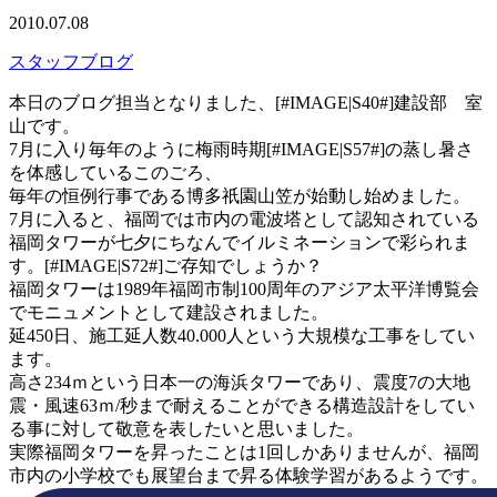
2010.07.08
スタッフブログ
本日のブログ担当となりました、[#IMAGE|S40#]建設部 室
山です。
7月に入り毎年のように梅雨時期[#IMAGE|S57#]の蒸し暑さ
を体感しているこのごろ、
毎年の恒例行事である博多祇園山笠が始動し始めました。
7月に入ると、福岡では市内の電波塔として認知されている
福岡タワーが七夕にちなんでイルミネーションで彩られま
す。[#IMAGE|S72#]ご存知でしょうか？
福岡タワーは1989年福岡市制100周年のアジア太平洋博覧会
でモニュメントとして建設されました。
延450日、施工延人数40.000人という大規模な工事をしてい
ます。
高さ234ｍという日本一の海浜タワーであり、震度7の大地
震・風速63ｍ/秒まで耐えることができる構造設計をしてい
る事に対して敬意を表したいと思いました。
実際福岡タワーを昇ったことは1回しかありませんが、福岡
市内の小学校でも展望台まで昇る体験学習があるようです。