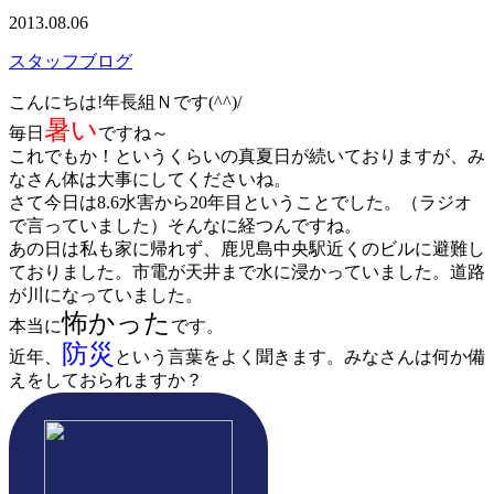
2013.08.06
スタッフブログ
こんにちは!年長組Ｎです(^^)/
暑い
毎日
ですね～
これでもか！というくらいの真夏日が続いておりますが、み
なさん体は大事にしてくださいね。
さて今日は8.6水害から20年目ということでした。（ラジオ
で言っていました）そんなに経つんですね。
あの日は私も家に帰れず、鹿児島中央駅近くのビルに避難し
ておりました。市電が天井まで水に浸かっていました。道路
が川になっていました。
怖かった
本当に
です。
防災
近年、
という言葉をよく聞きます。みなさんは何か備
えをしておられますか？