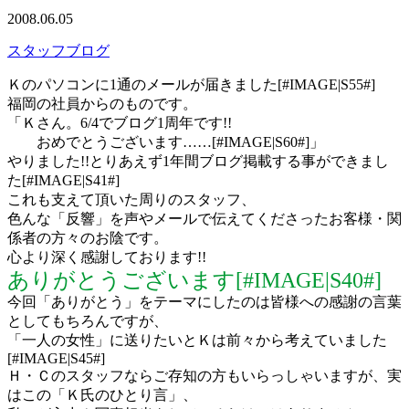
2008.06.05
スタッフブログ
Ｋのパソコンに1通のメールが届きました[#IMAGE|S55#]
福岡の社員からのものです。
「Ｋさん。6/4でブログ1周年です!!
おめでとうございます……[#IMAGE|S60#]」
やりました!!とりあえず1年間ブログ掲載する事ができまし
た[#IMAGE|S41#]
これも支えて頂いた周りのスタッフ、
色んな「反響」を声やメールで伝えてくださったお客様・関
係者の方々のお陰です。
心より深く感謝しております!!
ありがとうございます[#IMAGE|S40#]
今回「ありがとう」をテーマにしたのは皆様への感謝の言葉
としてもちろんですが、
「一人の女性」に送りたいとＫは前々から考えていました
[#IMAGE|S45#]
Ｈ・Ｃのスタッフならご存知の方もいらっしゃいますが、実
はこの「Ｋ氏のひとり言」、