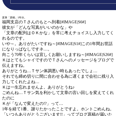
直筆「原稿」1年分。
福岡支店のＴさんのもとへ到着[#IMAGE|S6#]
彼女が「どんな写真がいいのかな」や
「文章の配列はＯＫかな」を常に考えチョイスし入力してく
れるのです。
いや～。ありがたいですね～[#IMAGE|S1#]この1年間お世話
になりっぱなしですネ…。
向こう70年くらいは宜しくお願いしますね～[#IMAGE|S26#]
ＫはとてもシャイですのでＴさんへのメッセージをブログで
伝えますね。
ありがとうね…Ｔサン体調悪い時もあったでしょ…
それでも締め切りに間に合わせる為に遅くまで会社に残り入
力してくれたよね…
Ｋは一生忘れませんよ。ありがとうね♪
ごめんね…Ｔサン気を利かして文章の言い回しを変えてくれ
たのに
Ｋが「なんで変えたの!?」って…
1年を経て1番、謝りたかったことですよ。ホントごめんね。
「いつもありがとうございます!!」ってブログ原稿が届いた