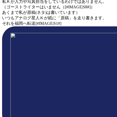
私Ｋが入力や写真担当をしているわけではありません。
（ゴーストライターはいません（[#IMAGE|S8#]）
あくまで私が原稿(ネタ)は書いています）
いつもアナログ星人Ｋが紙に「原稿」を走り書きます。
それを福岡へ転送[#IMAGE|S1#]