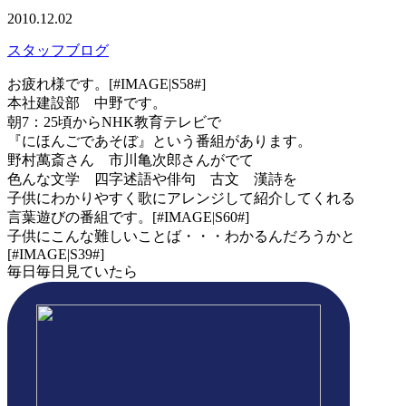
2010.12.02
スタッフブログ
お疲れ様です。[#IMAGE|S58#]
本社建設部 中野です。
朝7：25頃からNHK教育テレビで
『にほんごであそぼ』という番組があります。
野村萬斎さん 市川亀次郎さんがでて
色んな文学 四字述語や俳句 古文 漢詩を
子供にわかりやすく歌にアレンジして紹介してくれる
言葉遊びの番組です。[#IMAGE|S60#]
子供にこんな難しいことば・・・わかるんだろうかと
[#IMAGE|S39#]
毎日毎日見ていたら