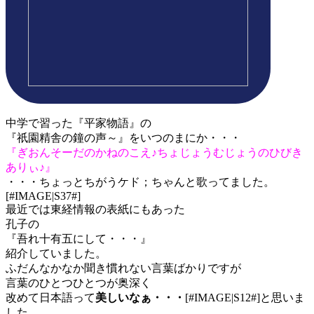
中学で習った『平家物語』の
『祇園精舎の鐘の声～』をいつのまにか・・・
『ぎおんそーだのかねのこえ♪ちょじょうむじょうのひびき
ありぃ♪』
・・・ちょっとちがうケド；ちゃんと歌ってました。
[#IMAGE|S37#]
最近では東経情報の表紙にもあった
孔子の
『吾れ十有五にして・・・』
紹介していました。
ふだんなかなか聞き慣れない言葉ばかりですが
言葉のひとつひとつが奥深く
改めて日本語って
美しいなぁ・・・
[#IMAGE|S12#]と思いま
した。